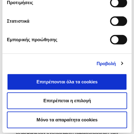
Προτιμήσεις
Μάθε περισσότερα
Στατιστικά
Δυνατότητες
Εμπορικής προώθησης
Ανακάλυψε τις πλούσιες λειτουργικές δυνατότητες που
απλοποιούν την εκτέλεση των καθημερινών σου
εργασιών και βελτιστοποιούν την αποδοτικότητα της
Προβολή
επιχείρησής σου!
Επιτρέπονται όλα τα cookies
Μάθε περισσότερα
Επιτρέπεται η επιλογή
Highlights
Απόκτησε ενιαία διαχείριση της επιχειρηματικής σου
Mόνο τα απαραίτητα cookies
λειτουργίας! Αξιοποίησε τις διασυνδέσεις που σου
εξασφαλίζουν ενοποιημένη παρακολούθηση των