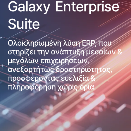
Galaxy Enterprise
Suite
Ολοκληρωμένη λύση ERP, που
στηρίζει την ανάπτυξη μεσαίων &
μεγάλων επιχειρήσεων,
ανεξαρτήτως δραστηριότητας,
προσφέροντας ευελιξία &
πληροφόρηση χωρίς όρια.