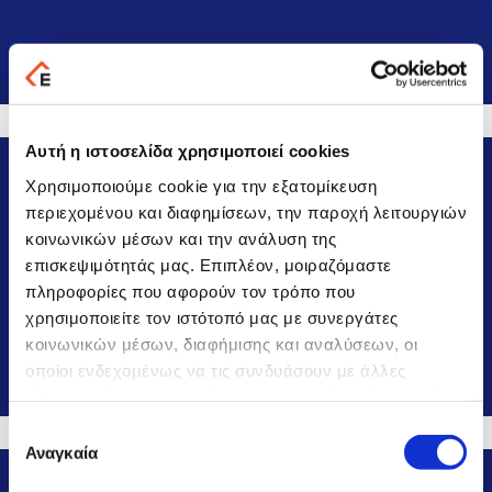
Μάθε περισσότερα
Αυτή η ιστοσελίδα χρησιμοποιεί cookies
PYLON Retail Hybrid
Χρησιμοποιούμε cookie για την εξατομίκευση
περιεχομένου και διαφημίσεων, την παροχή λειτουργιών
κοινωνικών μέσων και την ανάλυση της
επισκεψιμότητάς μας. Επιπλέον, μοιραζόμαστε
Εύκολη και γρήγορη στην εκμάθηση εφαρμογή, που
πληροφορίες που αφορούν τον τρόπο που
καλύπτει την ευρύτερη αγορά της λιανικής.
χρησιμοποιείτε τον ιστότοπό μας με συνεργάτες
κοινωνικών μέσων, διαφήμισης και αναλύσεων, οι
οποίοι ενδεχομένως να τις συνδυάσουν με άλλες
Μάθε περισσότερα
πληροφορίες που τους έχετε παραχωρήσει ή τις οποίες
έχουν συλλέξει σε σχέση με την από μέρους σας χρήση
Επιλογή
των υπηρεσιών τους.
Αναγκαία
συγκατάθεσης
PYLON Restaurant Hybrid