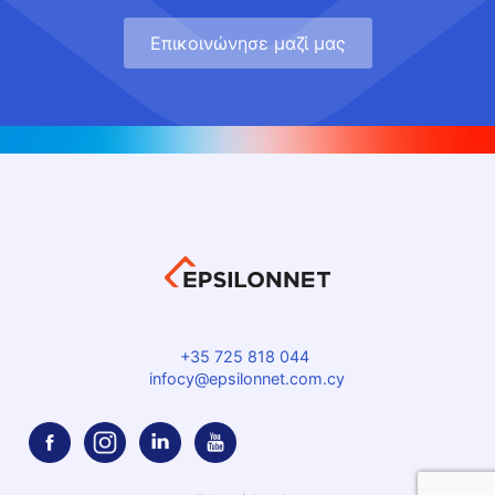
Eπικοινώνησε μαζί μας
+35 725 818 044
infocy@epsilonnet.com.cy